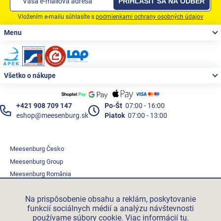
PRIHLÁSIŤ SA NA ODBER
Vložením e-mailu súhlasíte s
podmienkami ochrany osobných údajov
Zápätie
Menu
Všetko o nákupe
+421 908 709 147
Po-Št
07:00 - 16:00
eshop@meesenburg.sk
Piatok
07:00 - 13:00
Meesenburg Česko
Meesenburg Group
Meesenburg România
Vetraciatechnika.sk
Na prispôsobenie obsahu a reklám, poskytovanie
Triotherm.cz
funkcií sociálnych médií a analýzu návštevnosti
Stroxx.cz
používame súbory cookie. Viac informácií
tu
.