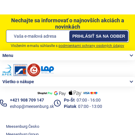
Nechajte sa informovať o najnovších akciách a
novinkách
PRIHLÁSIŤ SA NA ODBER
Vložením e-mailu súhlasíte s
podmienkami ochrany osobných údajov
Zápätie
Menu
Všetko o nákupe
+421 908 709 147
Po-Št
07:00 - 16:00
eshop@meesenburg.sk
Piatok
07:00 - 13:00
Meesenburg Česko
Meesenburg Group