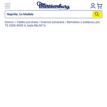
Prejsť
na
Nákupn
obsah
košík
Katalóg produktov
Domov
/
Všetko pre dvere
/
Dverové zatvárače
/
Ramienko s aretáciou pre
TS 2000/4000 K, biele RAL9016
Okenné parapety
Všetko pre okná
Všetko pre dvere
Montážne materiály
Náradie a nástroje
Elektrické + AKU náradie
Zabezpečenie
Dom, byt, záhrada
Cyklistika/moto