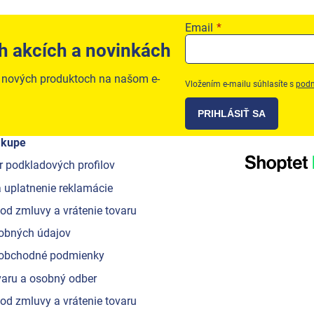
Email
h akcích a novinkách
o nových produktoch na našom e-
Vložením e-mailu súhlasíte s
podm
PRIHLÁSIŤ SA
ákupe
r podkladových profilov
 uplatnenie reklamácie
od zmluvy a vrátenie tovaru
obných údajov
obchodné podmienky
aru a osobný odber
od zmluvy a vrátenie tovaru