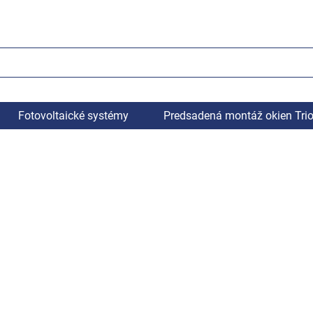
Fotovoltaické systémy
Predsadená montáž okien Tri