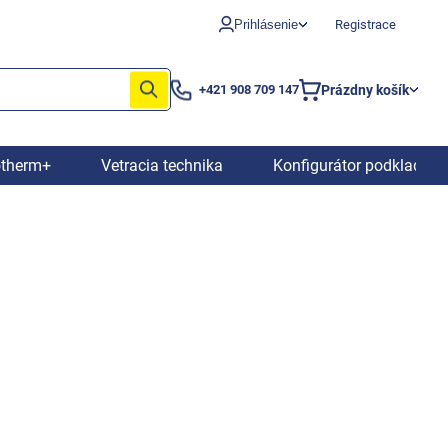
Prihlásenie
Registrace
Prázdny košík
+421 908 709 147
Nákupný
košík
otherm+
Vetracia technika
Konfigurátor podkladový