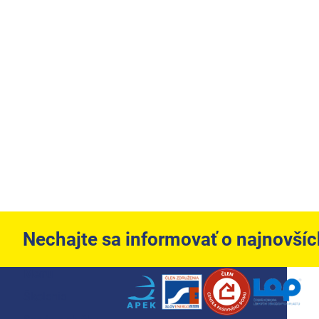
Nechajte sa informovať o najnovší
Zápätie
Menu
Školenie