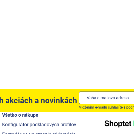
ch akciách a novinkách
Vložením e-mailu súhlasíte s
podm
Všetko o nákupe
Konfigurátor podkladových profilov