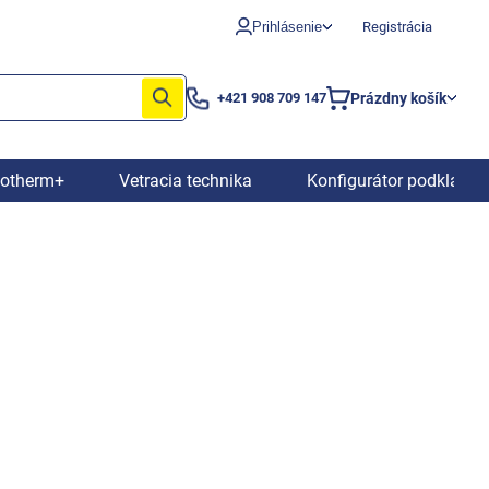
Prihlásenie
Registrácia
Prázdny košík
+421 908 709 147
Nákupný
košík
iotherm+
Vetracia technika
Konfigurátor podkladov