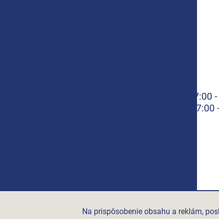
Servis a služby
Blog
O nás
Udržateľnosť
+421 908 709 147
07:00 -
Po-Št
eshop@meesenburg.sk
07:00 
Piatok
Meesenburg Česko
Meesenburg Group
Meesenburg România
Vetraciatechnika.sk
Triotherm.cz
Stroxx.cz
Hochzwei.me
Na prispôsobenie obsahu a reklám, posk