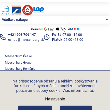
Všetko o nákupe
+421 908 709 147
Po-Št
07:00 - 16:00
eshop@meesenburg.sk
Piatok
07:00 - 13:00
Meesenburg Česko
Meesenburg Group
Meesenburg România
Vetraciatechnika.sk
Na prispôsobenie obsahu a reklám, poskytovanie
Triotherm.cz
funkcií sociálnych médií a analýzu návštevnosti
Stroxx.cz
používame súbory cookie. Viac informácií
tu
.
Hochzwei.me
Nastavenie
Ihre-fertigung.de
Certifikovaní partneři