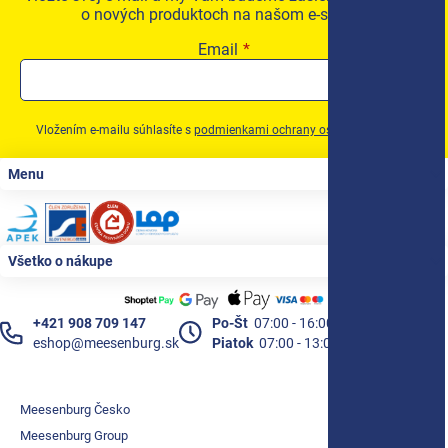
o nových produktoch na našom e-shope.
Email
Vložením e-mailu súhlasíte s
podmienkami ochrany osobných údajov
Zápätie
Menu
Všetko o nákupe
+421 908 709 147
Po-Št
07:00 - 16:00
eshop@meesenburg.sk
Piatok
07:00 - 13:00
Meesenburg Česko
Meesenburg Group