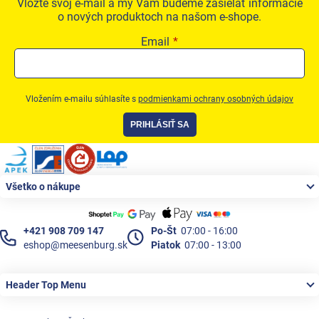
Vložte svoj e-mail a my Vám budeme zasielať informácie
o nových produktoch na našom e-shope.
Email
Vložením e-mailu súhlasíte s
podmienkami ochrany osobných údajov
PRIHLÁSIŤ SA
Zápätie
Všetko o nákupe
+421 908 709 147
Po-Št
07:00 - 16:00
eshop@meesenburg.sk
Piatok
07:00 - 13:00
Header Top Menu