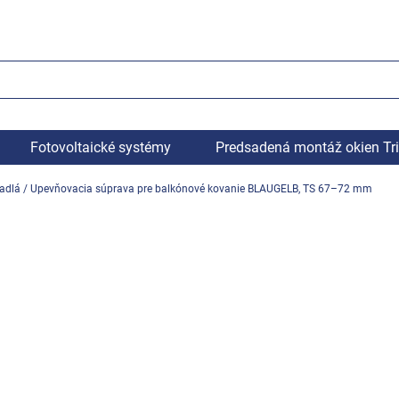
Fotovoltaické systémy
Predsadená montáž okien Tr
adlá
/
Upevňovacia súprava pre balkónové kovanie BLAUGELB, TS 67–72 mm