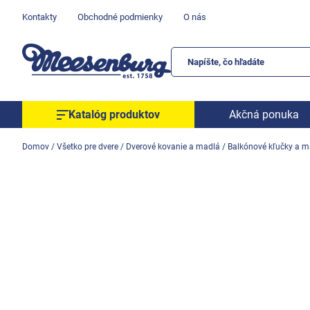
Prejsť
Kontakty
Obchodné podmienky
O nás
na
obsah
Katalóg produktov
Akčná ponuka
Okenné parapety
Domov
/
Všetko pre dvere
/
Dverové kovanie a madlá
/
Balkónové kľučky a m
Všetko pre okná
Všetko pre dvere
Montážne materiály
Náradie a nástroje
Elektrické + AKU náradie
Zabezpečenie
Dom, byt, záhrada