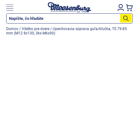
Prejsť
na
Nákupn
obsah
košík
Katalog produktů
Domov
/
Všetko pre dvere
/
Upevňovacia súprava guľa/kľučka, TS 79-85
mm (M12 8x130, 3ks M6x90)
Okenné parapety
Všetko pre okná
Všetko pre dvere
Montážne materiály
Náradie a nástroje
Elektrické + AKU náradie
Zabezpečenie
Dom, byt, záhrada
Cyklistika/moto