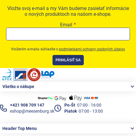
Vložte svoj e-mail a my Vám budeme zasielať informácie
o nových produktoch na našom e-shope.
Email
Vložením e-mailu súhlasíte s
podmienkami ochrany osobných údajov
PRIHLÁSIŤ SA
Zápätie
Všetko o nákupe
+421 908 709 147
Po-Št
07:00 - 16:00
eshop@meesenburg.sk
Piatok
07:00 - 13:00
Header Top Menu