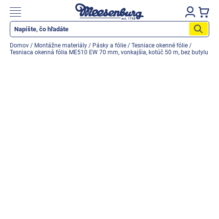
Prejsť
na
Nákupn
obsah
košík
Katalog produktů
Domov
/
Montážne materiály
/
Pásky a fólie
/
Tesniace okenné fólie
/
Tesniaca okenná fólia ME510 EW 70 mm, vonkajšia, kotúč 50 m, bez butylu
Okenné parapety
Všetko pre okná
Všetko pre dvere
Montážne materiály
Náradie a nástroje
Elektrické + AKU náradie
Zabezpečenie
Dom, byt, záhrada
Cyklistika/moto