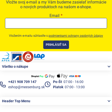
Vložte svoj e-mail a my Vám budeme zasielať informácie
o nových produktoch na našom e-shope.
Email
Vložením e-mailu súhlasíte s
podmienkami ochrany osobných údajov
PRIHLÁSIŤ SA
Zápätie
Všetko o nákupe
+421 908 709 147
Po-Št
07:00 - 16:00
eshop@meesenburg.sk
Piatok
07:00 - 13:00
Header Top Menu