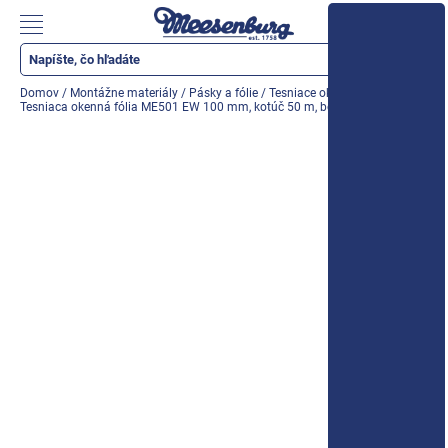
Prejsť
na
Nákupn
obsah
košík
Katalóg produktov
Domov
/
Montážne materiály
/
Pásky a fólie
/
Tesniace okenné fólie
/
Tesniaca okenná fólia ME501 EW 100 mm, kotúč 50 m, bez butylu
Okenné parapety
Všetko pre okná
Všetko pre dvere
Montážne materiály
Náradie a nástroje
Elektrické + AKU náradie
Zabezpečenie
Dom, byt, záhrada
Cyklistika/moto