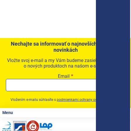
Nechajte sa informovať o najnovších akciách a
novinkách
Vložte svoj e-mail a my Vám budeme zasielať informácie
o nových produktoch na našom e-shope.
Email
Vložením e-mailu súhlasíte s
podmienkami ochrany osobných údajov
Zápätie
Menu