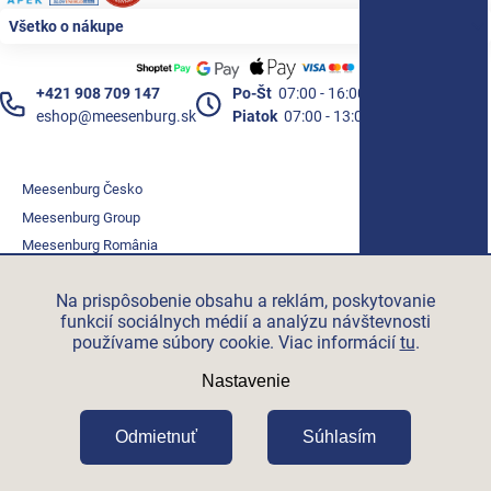
Všetko o nákupe
+421 908 709 147
Po-Št
07:00 - 16:00
eshop@meesenburg.sk
Piatok
07:00 - 13:00
Meesenburg Česko
Meesenburg Group
Meesenburg România
Vetraciatechnika.sk
Na prispôsobenie obsahu a reklám, poskytovanie
Triotherm.cz
funkcií sociálnych médií a analýzu návštevnosti
Stroxx.cz
používame súbory cookie. Viac informácií
tu
.
Hochzwei.me
Nastavenie
Ihre-fertigung.de
Certifikovaní partneři
Odmietnuť
Súhlasím
Vytvoril Shoptet Premium
Copyright 2026
Meesenburg.sk
.
Všetky práva vyhradené.
Upraviť nastavenie cookies