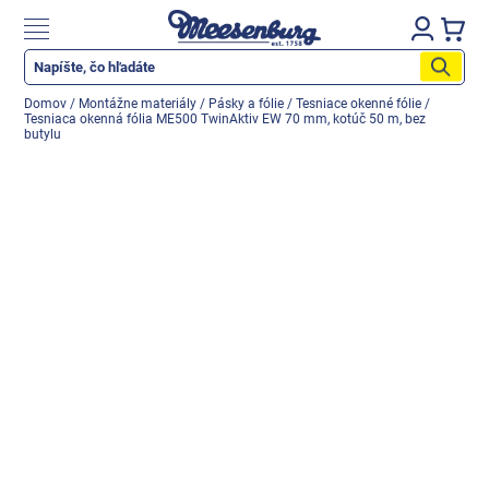
Prejsť
na
Nákupn
obsah
košík
Katalog produktů
Domov
/
Montážne materiály
/
Pásky a fólie
/
Tesniace okenné fólie
/
Tesniaca okenná fólia ME500 TwinAktiv EW 70 mm, kotúč 50 m, bez
Okenné parapety
butylu
Všetko pre okná
Všetko pre dvere
Montážne materiály
Náradie a nástroje
Elektrické + AKU náradie
Zabezpečenie
Dom, byt, záhrada
Cyklistika/moto