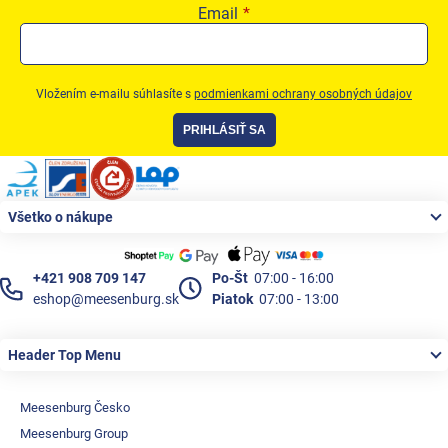
Email
Vložením e-mailu súhlasíte s
podmienkami ochrany osobných údajov
PRIHLÁSIŤ SA
Zápätie
Všetko o nákupe
+421 908 709 147
Po-Št
07:00 - 16:00
eshop@meesenburg.sk
Piatok
07:00 - 13:00
Header Top Menu
Meesenburg Česko
Meesenburg Group