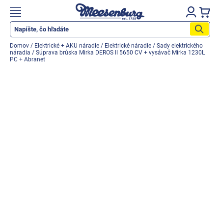
Prejsť
na
Nákupn
obsah
košík
Katalog produktů
Domov
/
Elektrické + AKU náradie
/
Elektrické náradie
/
Sady elektrického
náradia
/
Súprava brúska Mirka DEROS II 5650 CV + vysávač Mirka 1230L
Okenné parapety
PC + Abranet
Všetko pre okná
Všetko pre dvere
Montážne materiály
Náradie a nástroje
Elektrické + AKU náradie
Zabezpečenie
Dom, byt, záhrada
Cyklistika/moto