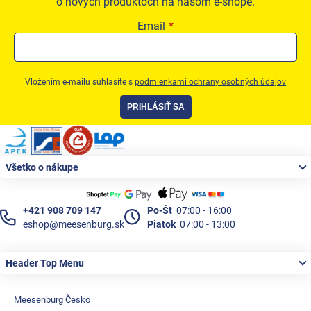
o nových produktoch na našom e-shope.
Email
Vložením e-mailu súhlasíte s
podmienkami ochrany osobných údajov
PRIHLÁSIŤ SA
Zápätie
Všetko o nákupe
+421 908 709 147
Po-Št
07:00 - 16:00
eshop@meesenburg.sk
Piatok
07:00 - 13:00
Header Top Menu
Meesenburg Česko