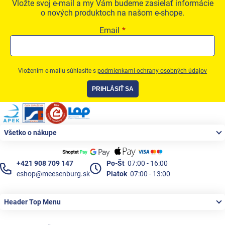
Vložte svoj e-mail a my Vám budeme zasielať informácie
o nových produktoch na našom e-shope.
Email
Vložením e-mailu súhlasíte s
podmienkami ochrany osobných údajov
PRIHLÁSIŤ SA
Zápätie
Všetko o nákupe
+421 908 709 147
Po-Št
07:00 - 16:00
eshop@meesenburg.sk
Piatok
07:00 - 13:00
Header Top Menu