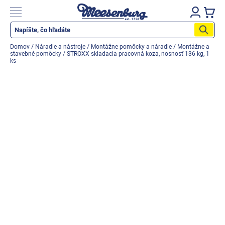
Prejsť
na
Nákupn
obsah
košík
Katalog produktů
Domov
/
Náradie a nástroje
/
Montážne pomôcky a náradie
/
Montážne a
stavebné pomôcky
/
STROXX skladacia pracovná koza, nosnosť 136 kg, 1
Okenné parapety
ks
Všetko pre okná
Všetko pre dvere
Montážne materiály
Náradie a nástroje
Elektrické + AKU náradie
Zabezpečenie
Dom, byt, záhrada
Cyklistika/moto