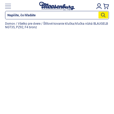
Prejsť
na
Nákupn
obsah
košík
Katalóg produktov
Domov
/
Všetko pre dvere
/
Štítové kovanie kľučka/kľučka nízká BLAUGELB
NGT35, PZ92, F4 bronz
Okenné parapety
Všetko pre okná
Všetko pre dvere
Montážne materiály
Náradie a nástroje
Elektrické + AKU náradie
Zabezpečenie
Dom, byt, záhrada
Cyklistika/moto