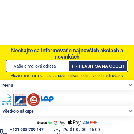
Nechajte sa informovať o najnovších akciách a
novinkách
PRIHLÁSIŤ SA NA ODBER
Vložením e-mailu súhlasíte s
podmienkami ochrany osobných údajov
Zápätie
Menu
Všetko o nákupe
+421 908 709 147
Po-Št
07:00 - 16:00