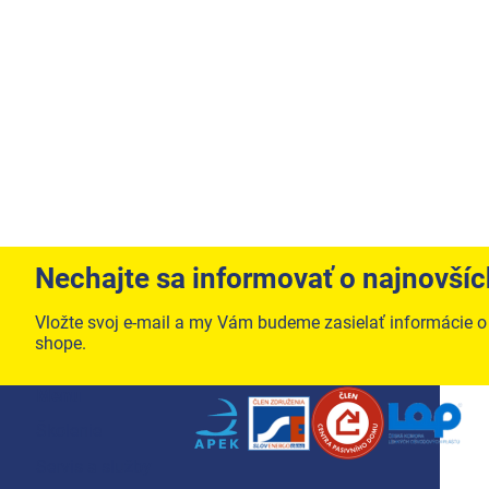
Nechajte sa informovať o najnovší
Vložte svoj e-mail a my Vám budeme zasielať informácie 
shope.
Zápätie
Menu
Školenie
Servis a služby