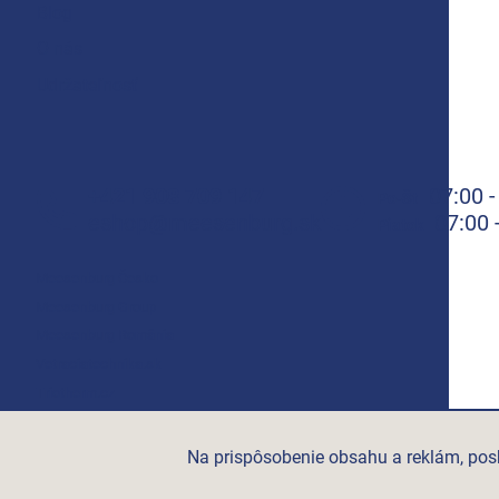
Blog
O nás
Udržateľnosť
+421 908 709 147
07:00 -
Po-Št
eshop@meesenburg.sk
07:00 
Piatok
Meesenburg Česko
Meesenburg Group
Meesenburg România
Vetraciatechnika.sk
Triotherm.cz
Stroxx.cz
Hochzwei.me
Na prispôsobenie obsahu a reklám, posk
Ihre-fertigung.de