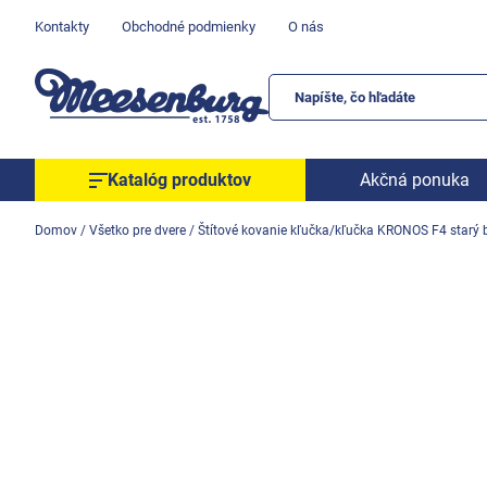
Prejsť
Kontakty
Obchodné podmienky
O nás
na
obsah
Katalóg produktov
Akčná ponuka
Okenné parapety
Domov
/
Všetko pre dvere
/
Štítové kovanie kľučka/kľučka KRONOS F4 starý 
Všetko pre okná
Všetko pre dvere
Montážne materiály
Náradie a nástroje
Elektrické + AKU náradie
Zabezpečenie
Dom, byt, záhrada