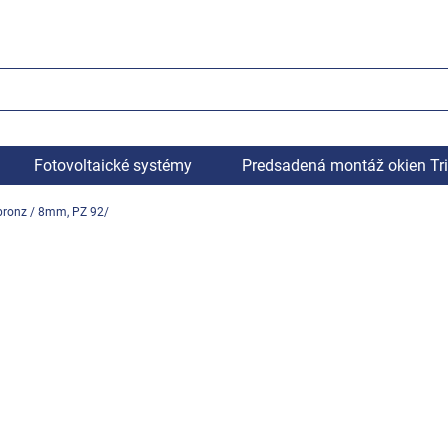
Fotovoltaické systémy
Predsadená montáž okien Tr
bronz / 8mm, PZ 92/