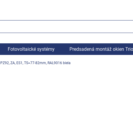
Fotovoltaické systémy
Predsadená montáž okien Tri
 PZ92, ZA, ES1, TS=77-82mm, RAL9016 biela