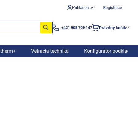
Prihlásenie
Registrace
Prázdny košík
+421 908 709 147
Nákupný
košík
otherm+
Vetracia technika
Konfigurátor podkladový