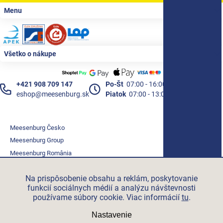
Zápätie
Menu
Všetko o nákupe
+421 908 709 147
Po-Št
07:00 - 16:00
eshop@meesenburg.sk
Piatok
07:00 - 13:00
Meesenburg Česko
Meesenburg Group
Meesenburg România
Vetraciatechnika.sk
Na prispôsobenie obsahu a reklám, poskytovanie
Triotherm.cz
funkcií sociálnych médií a analýzu návštevnosti
Stroxx.cz
používame súbory cookie. Viac informácií
tu
.
Hochzwei.me
Nastavenie
Ihre-fertigung.de