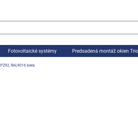
Fotovoltaické systémy
Predsadená montáž okien Tri
 PZ92, RAL9016 biela