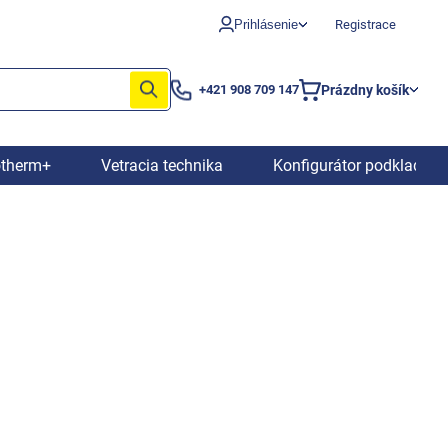
Prihlásenie
Registrace
Prázdny košík
+421 908 709 147
Nákupný
košík
otherm+
Vetracia technika
Konfigurátor podkladový