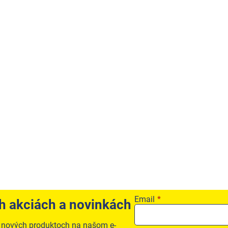
Email
ch akciách a novinkách
o nových produktoch na našom e-