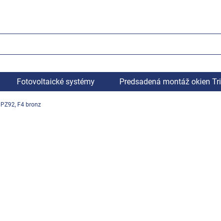
Fotovoltaické systémy
Predsadená montáž okien Tr
 PZ92, F4 bronz