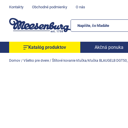
Prejsť
Kontakty
Obchodné podmienky
O nás
na
obsah
Katalóg produktov
Akčná ponuka
Okenné parapety
Domov
/
Všetko pre dvere
/
Štítové kovanie kľučka/kľučka BLAUGELB DGT50,
Všetko pre okná
Všetko pre dvere
Montážne materiály
Náradie a nástroje
Elektrické + AKU náradie
Zabezpečenie
Dom, byt, záhrada