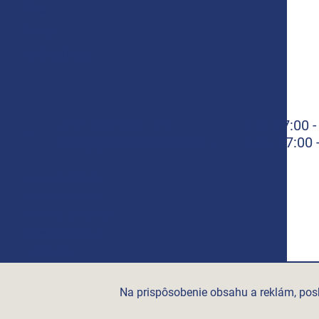
Blog
O nás
Udržateľnosť
+421 908 709 147
07:00 -
Po-Št
eshop@meesenburg.sk
07:00 
Piatok
Meesenburg Česko
Meesenburg Group
Meesenburg România
Vetraciatechnika.sk
Triotherm.cz
Stroxx.cz
Hochzwei.me
Na prispôsobenie obsahu a reklám, posk
Ihre-fertigung.de