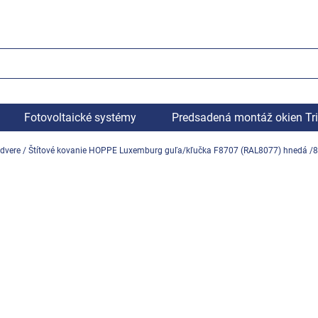
Fotovoltaické systémy
Predsadená montáž okien Tr
dvere
/
Štítové kovanie HOPPE Luxemburg guľa/kľučka F8707 (RAL8077) hnedá 