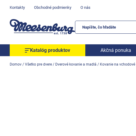
Prejsť
Kontakty
Obchodné podmienky
O nás
na
obsah
Katalóg produktov
Akčná ponuka
Okenné parapety
Domov
/
Všetko pre dvere
/
Dverové kovanie a madlá
/
Kovanie na vchodové 
Všetko pre okná
Všetko pre dvere
Montážne materiály
Náradie a nástroje
Elektrické + AKU náradie
Zabezpečenie
Dom, byt, záhrada