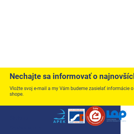
Nechajte sa informovať o najnovší
Vložte svoj e-mail a my Vám budeme zasielať informácie 
shope.
Zápätie
Menu
Školenie
Servis a služby