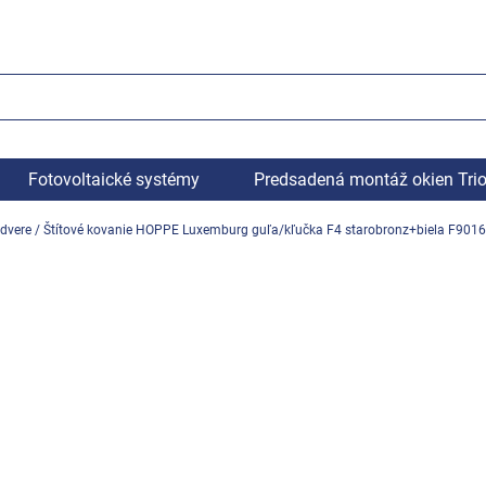
Fotovoltaické systémy
Predsadená montáž okien Tri
dvere
/
Štítové kovanie HOPPE Luxemburg guľa/kľučka F4 starobronz+biela F9