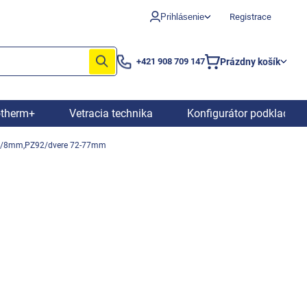
Prihlásenie
Registrace
Prázdny košík
+421 908 709 147
Nákupný
košík
otherm+
Vetracia technika
Konfigurátor podkladový
016/8mm,PZ92/dvere 72-77mm