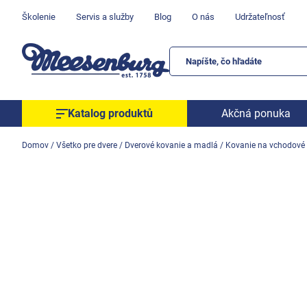
Prejsť
Školenie
Servis a služby
Blog
O nás
Udržateľnosť
na
obsah
Katalog produktů
Akčná ponuka
Okenné parapety
Domov
/
Všetko pre dvere
/
Dverové kovanie a madlá
/
Kovanie na vchodové 
Všetko pre okná
Všetko pre dvere
Montážne materiály
Náradie a nástroje
Elektrické + AKU náradie
Zabezpečenie
Dom, byt, záhrada