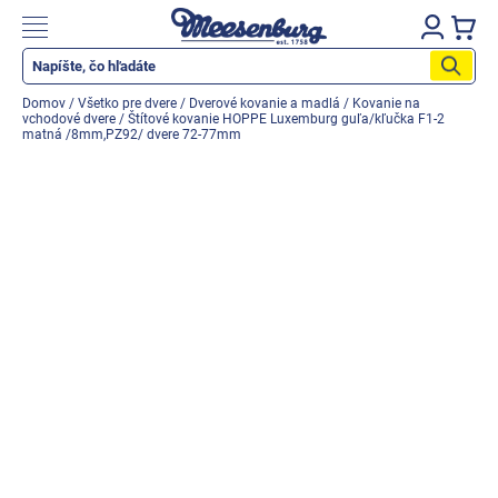
Prejsť
na
Nákupn
obsah
košík
Katalóg produktov
Domov
/
Všetko pre dvere
/
Dverové kovanie a madlá
/
Kovanie na
vchodové dvere
/
Štítové kovanie HOPPE Luxemburg guľa/kľučka F1-2
Okenné parapety
matná /8mm,PZ92/ dvere 72-77mm
Všetko pre okná
Všetko pre dvere
Montážne materiály
Náradie a nástroje
Elektrické + AKU náradie
Zabezpečenie
Dom, byt, záhrada
Cyklistika/moto