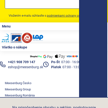
Vložením e-mailu súhlasíte s
podmienkami ochrany osobných údajov
Zápätie
Menu
Všetko o nákupe
+421 908 709 147
Po-Št
07:00 - 16:00
eshop@meesenburg.sk
Piatok
07:00 - 13:00
Meesenburg Česko
Meesenburg Group
Meesenburg România
Vetraciatechnika.sk
Na prispôsobenie obsahu a reklám, poskytovanie
Triotherm.cz