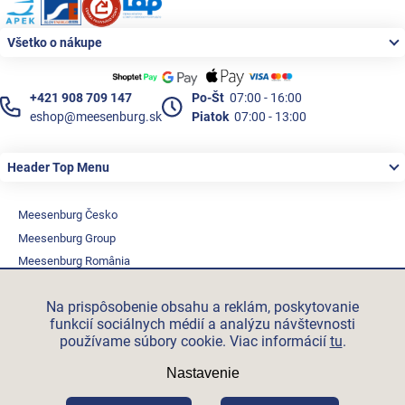
Všetko o nákupe
+421 908 709 147
Po-Št
07:00 - 16:00
eshop@meesenburg.sk
Piatok
07:00 - 13:00
Header Top Menu
Meesenburg Česko
Meesenburg Group
Meesenburg România
Vetraciatechnika.sk
Na prispôsobenie obsahu a reklám, poskytovanie
Triotherm.cz
funkcií sociálnych médií a analýzu návštevnosti
Stroxx.cz
používame súbory cookie. Viac informácií
tu
.
Hochzwei.me
Nastavenie
Ihre-fertigung.de
Certifikovaní partneři