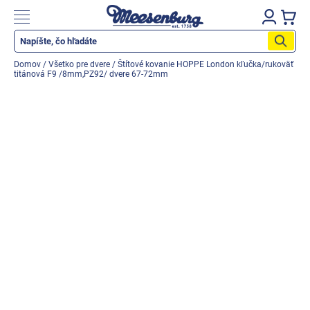
Prejsť
na
Nákupn
obsah
košík
Katalog produktů
Domov
/
Všetko pre dvere
/
Štítové kovanie HOPPE London kľučka/rukoväť
titánová F9 /8mm,PZ92/ dvere 67-72mm
Okenné parapety
Všetko pre okná
Všetko pre dvere
Montážne materiály
Náradie a nástroje
Elektrické + AKU náradie
Zabezpečenie
Dom, byt, záhrada
Cyklistika/moto