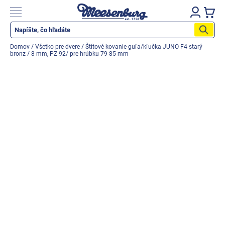
Prejsť
na
Nákupn
obsah
košík
Katalog produktů
Domov
/
Všetko pre dvere
/
Štítové kovanie guľa/kľučka JUNO F4 starý
bronz / 8 mm, PZ 92/ pre hrúbku 79-85 mm
Okenné parapety
Všetko pre okná
Všetko pre dvere
Montážne materiály
Náradie a nástroje
Elektrické + AKU náradie
Zabezpečenie
Dom, byt, záhrada
Cyklistika/moto