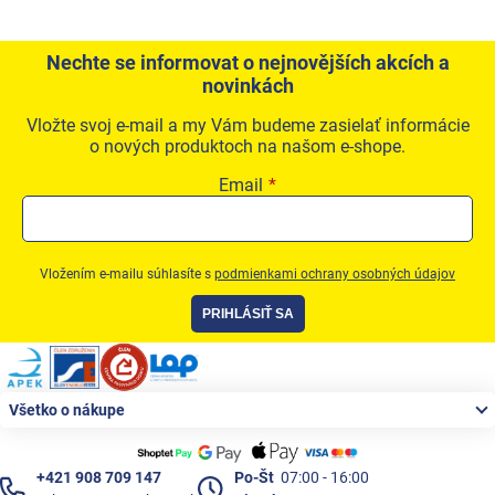
Nechte se informovat o nejnovějších akcích a
novinkách
Vložte svoj e-mail a my Vám budeme zasielať informácie
o nových produktoch na našom e-shope.
Email
Vložením e-mailu súhlasíte s
podmienkami ochrany osobných údajov
PRIHLÁSIŤ SA
Zápätie
Všetko o nákupe
+421 908 709 147
Po-Št
07:00 - 16:00