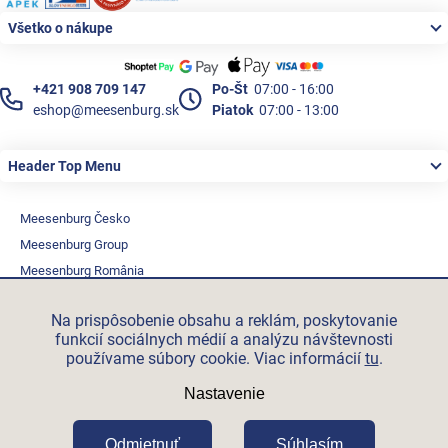
Všetko o nákupe
+421 908 709 147
Po-Št
07:00 - 16:00
eshop@meesenburg.sk
Piatok
07:00 - 13:00
Header Top Menu
Meesenburg Česko
Meesenburg Group
Meesenburg România
Vetraciatechnika.sk
Na prispôsobenie obsahu a reklám, poskytovanie
Triotherm.cz
funkcií sociálnych médií a analýzu návštevnosti
Stroxx.cz
používame súbory cookie. Viac informácií
tu
.
Hochzwei.me
Nastavenie
Ihre-fertigung.de
Certifikovaní partneři
Odmietnuť
Súhlasím