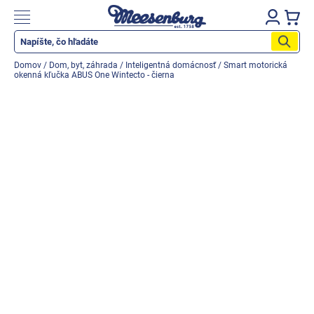
Prejsť
na
Nákupn
obsah
košík
Katalog produktů
Domov
/
Dom, byt, záhrada
/
Inteligentná domácnosť
/
Smart motorická
okenná kľučka ABUS One Wintecto - čierna
Okenné parapety
Všetko pre okná
Všetko pre dvere
Montážne materiály
Náradie a nástroje
Elektrické + AKU náradie
Zabezpečenie
Dom, byt, záhrada
Cyklistika/moto