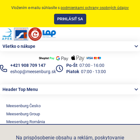
Vložením e-mailu súhlasíte s
podmienkami ochrany osobných údajov
PRIHLÁSIŤ SA
Zápätie
Všetko o nákupe
+421 908 709 147
Po-Št
07:00 - 16:00
eshop@meesenburg.sk
Piatok
07:00 - 13:00
Header Top Menu
Meesenburg Česko
Meesenburg Group
Meesenburg România
Vetraciatechnika.sk
Na prispôsobenie obsahu a reklám, poskytovanie
Triotherm.cz