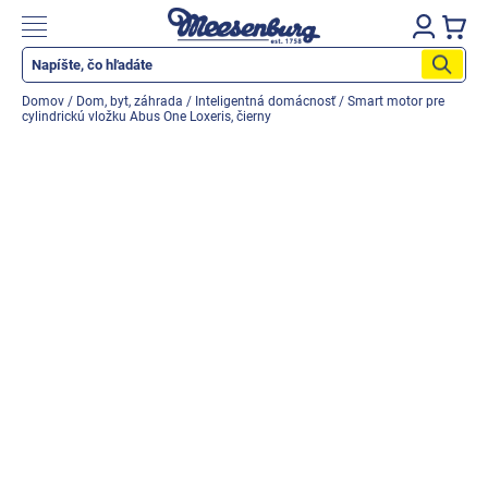
Prejsť
na
Nákupn
obsah
košík
Katalog produktů
Domov
/
Dom, byt, záhrada
/
Inteligentná domácnosť
/
Smart motor pre
cylindrickú vložku Abus One Loxeris, čierny
Okenné parapety
Všetko pre okná
Všetko pre dvere
Montážne materiály
Náradie a nástroje
Elektrické + AKU náradie
Zabezpečenie
Dom, byt, záhrada
Cyklistika/moto