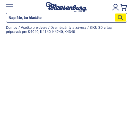
Prejsť
na
Nákupn
obsah
košík
Katalog produktů
Domov
/
Všetko pre dvere
/
Dverné pánty a závesy
/
SIKU 3D vŕtací
prípravok pre K4040, K4140, K4240, K4340
Okenné parapety
Všetko pre okná
Všetko pre dvere
Montážne materiály
Náradie a nástroje
Elektrické + AKU náradie
Zabezpečenie
Dom, byt, záhrada
Cyklistika/moto