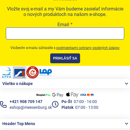
Vložte svoj e-mail a my Vám budeme zasielať informácie
o nových produktoch na našom e-shope.
Email
Vložením e-mailu súhlasíte s
podmienkami ochrany osobných údajov
PRIHLÁSIŤ SA
Zápätie
Všetko o nákupe
+421 908 709 147
Po-Št
07:00 - 16:00
eshop@meesenburg.sk
Piatok
07:00 - 13:00
Header Top Menu