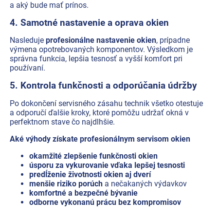
a aký bude mať prínos.
4. Samotné nastavenie a oprava okien
Nasleduje
profesionálne nastavenie okien
, prípadne
výmena opotrebovaných komponentov. Výsledkom je
správna funkcia, lepšia tesnosť a vyšší komfort pri
používaní.
5. Kontrola funkčnosti a odporúčania údržby
Po dokončení servisného zásahu technik všetko otestuje
a odporučí ďalšie kroky, ktoré pomôžu udržať okná v
perfektnom stave čo najdlhšie.
Aké výhody získate profesionálnym servisom okien
okamžité zlepšenie funkčnosti okien
úsporu za vykurovanie vďaka lepšej tesnosti
predĺženie životnosti okien aj dverí
menšie riziko porúch
a nečakaných výdavkov
komfortné a bezpečné bývanie
odborne vykonanú prácu bez kompromisov