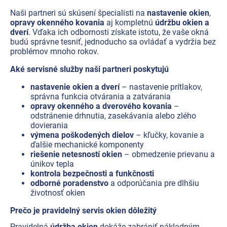
Produkty podľa profesie
Naši partneri sú skúsení špecialisti na
nastavenie okien
,
opravy okenného kovania
aj kompletnú
údržbu okien a
Akčná ponuka
dverí
. Vďaka ich odbornosti získate istotu, že vaše okná
budú správne tesniť, jednoducho sa ovládať a vydržia bez
Značky
problémov mnoho rokov.
Aké servisné služby naši partneri poskytujú
Akčná ponuka
nastavenie okien a dverí
– nastavenie prítlakov,
Fotovoltaické systémy
správna funkcia otvárania a zatvárania
opravy okenného a dverového kovania
–
Predsadená montáž okien Triotherm+
odstránenie drhnutia, zasekávania alebo zlého
dovierania
Vetracia technika
výmena poškodených dielov
– kľučky, kovanie a
ďalšie mechanické komponenty
riešenie netesností okien
– obmedzenie prievanu a
Konfigurátor podkladových profiov
únikov tepla
kontrola bezpečnosti a funkčnosti
Kontakty
odborné poradenstvo
a odporúčania pre dlhšiu
životnosť okien
Prihlásenie
Prečo je pravidelný servis okien dôležitý
Pravidelná
údržba okien
dokáže zabrániť nákladným