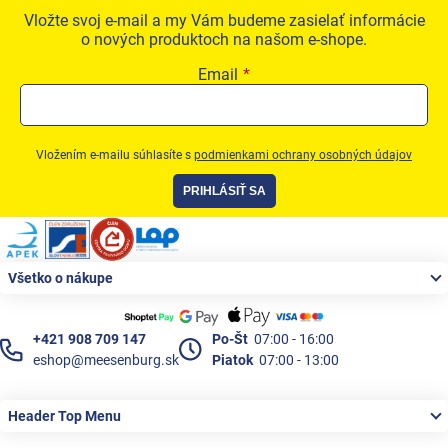
Vložte svoj e-mail a my Vám budeme zasielať informácie
o nových produktoch na našom e-shope.
Email
Vložením e-mailu súhlasíte s
podmienkami ochrany osobných údajov
PRIHLÁSIŤ SA
Zápätie
Všetko o nákupe
+421 908 709 147
Po-Št
07:00 - 16:00
eshop@meesenburg.sk
Piatok
07:00 - 13:00
Header Top Menu