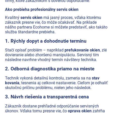
firmy, ktoré zákazníkom s dôverou odporúčame.
Ako prebieha profesionálny servis okien
Kvalitný
servis okien
má jasný proces, vďaka ktorému
zákazník presne vie, čo môže očakávať. Na príklade
nášho partnera Ecohome si môžete predstaviť, ako takáto
služba štandardne prebieha.
1. Rýchly dopyt a dohodnutie termínu
Stačí opísať problém – napríklad
prefukovanie okien
, zlé
dovieranie alebo zhoršenú manipuláciu. Servisný tím
následne navrhne vhodný termín návštevy technika.
2. Odborná diagnostika priamo na mieste
Technik vykoná detailnú kontrolu, zameria sa na
stav
kovania
, tesnenia aj celkové nastavenie. Cieľom je odhaliť
skutočnú príčinu problému, nielen jeho následok.
3. Návrh riešenia a transparentná cena
Zákazník dostane prehľadné odporúčanie servisných
úkonov. Vďaka tomu presne vie, čo
oprava okien
zahŕňa