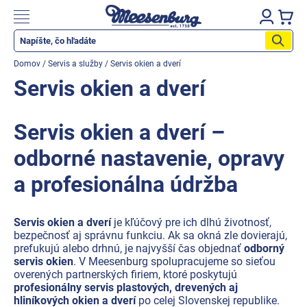
Prejsť
na
Nákupn
obsah
košík
Katalog produktů
Domov
/
Servis a služby
/
Servis okien a dverí
Okenné parapety
Servis okien a dverí
Všetko pre okná
Servis okien a dverí –
Všetko pre dvere
odborné nastavenie, opravy
Montážne materiály
a profesionálna údržba
Náradie a nástroje
Elektrické + AKU náradie
Servis okien a dverí
je kľúčový pre ich dlhú životnosť,
bezpečnosť aj správnu funkciu. Ak sa okná zle dovierajú,
Zabezpečenie
prefukujú alebo drhnú, je najvyšší čas objednať
odborný
servis okien
. V Meesenburg spolupracujeme so sieťou
Dom, byt, záhrada
overených partnerských firiem, ktoré poskytujú
profesionálny servis plastových, drevených aj
Cyklistika/moto
hliníkových okien a dverí
po celej Slovenskej republike.