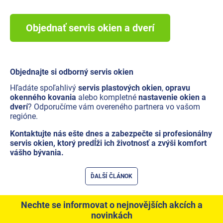
Objednať servis okien a dverí
Objednajte si odborný servis okien
Hľadáte spoľahlivý
servis plastových okien
,
opravu
okenného kovania
alebo kompletné
nastavenie okien a
dverí
? Odporučíme vám overeného partnera vo vašom
regióne.
Kontaktujte nás ešte dnes a zabezpečte si profesionálny
servis okien, ktorý predĺži ich životnosť a zvýši komfort
vášho bývania.
ĎALŠÍ ČLÁNOK
Nechte se informovat o nejnovějších akcích a
novinkách