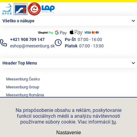
Zápätie
Všetko o nákupe
+421 908 709 147
Po-Št
07:00 - 16:00
eshop@meesenburg.sk
Piatok
07:00 - 13:00
Header Top Menu
Meesenburg Česko
Meesenburg Group
Meesenburg România
Vetraciatechnika.sk
Na prispôsobenie obsahu a reklám, poskytovanie
Triotherm.cz
funkcií sociálnych médií a analýzu návštevnosti
Stroxx.cz
používame súbory cookie. Viac informácií
tu
.
Hochzwei.me
Nastavenie
Ihre-fertigung.de