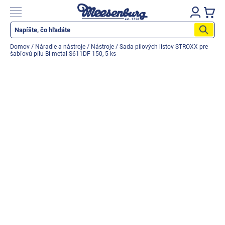
Prejsť
na
Nákupn
obsah
košík
Katalog produktů
Domov
/
Náradie a nástroje
/
Nástroje
/
Sada pílových listov STROXX pre
šabľovú pílu Bi-metal S611DF 150, 5 ks
Okenné parapety
Všetko pre okná
Všetko pre dvere
Montážne materiály
Náradie a nástroje
Elektrické + AKU náradie
Zabezpečenie
Dom, byt, záhrada
Cyklistika/moto