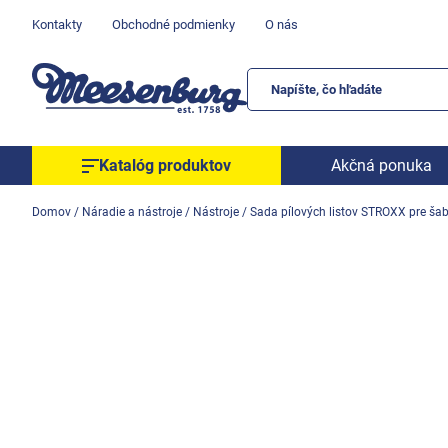
Prejsť
Kontakty
Obchodné podmienky
O nás
na
obsah
Katalóg produktov
Akčná ponuka
Okenné parapety
Domov
/
Náradie a nástroje
/
Nástroje
/
Sada pílových listov STROXX pre šab
Všetko pre okná
Všetko pre dvere
Montážne materiály
Náradie a nástroje
Elektrické + AKU náradie
Zabezpečenie
Dom, byt, záhrada