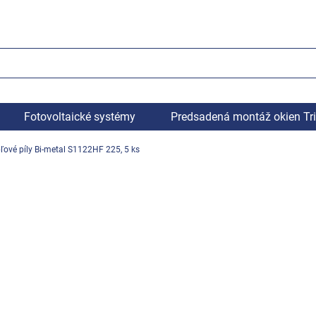
Fotovoltaické systémy
Predsadená montáž okien Tr
ľové píly Bi-metal S1122HF 225, 5 ks