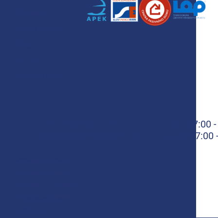
Školenie
Servis a služby
Blog
O nás
Udržateľnosť
+421 908 709 147
07:00 -
Po-Št
eshop@meesenburg.sk
07:00 
Piatok
Meesenburg Česko
Meesenburg Group
Meesenburg România
Vetraciatechnika.sk
Triotherm.cz