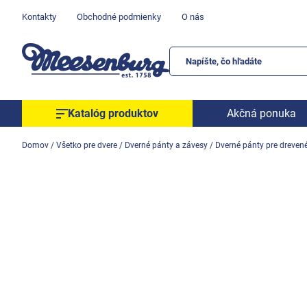
Prejsť
Kontakty
Obchodné podmienky
O nás
na
obsah
Katalóg produktov
Akčná ponuka
Okenné parapety
Domov
/
Všetko pre dvere
/
Dverné pánty a závesy
/
Dverné pánty pre dreven
Všetko pre okná
Všetko pre dvere
Montážne materiály
Náradie a nástroje
Elektrické + AKU náradie
Zabezpečenie
Dom, byt, záhrada