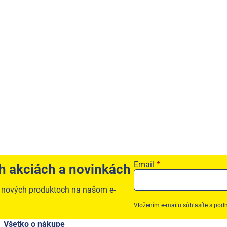
Email
ch akciách a novinkách
o nových produktoch na našom e-
Vložením e-mailu súhlasíte s
podm
Všetko o nákupe