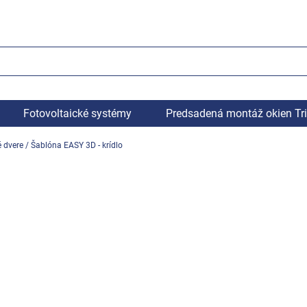
Fotovoltaické systémy
Predsadená montáž okien Tr
é dvere
/
Šablóna EASY 3D - krídlo