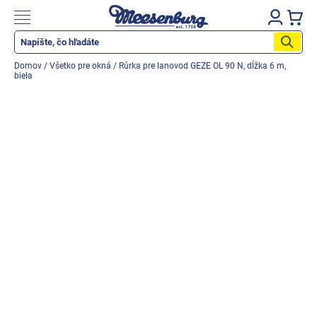
Prejsť
na
Nákupn
obsah
košík
Katalog produktů
Domov
/
Všetko pre okná
/
Rúrka pre lanovod GEZE OL 90 N, dĺžka 6 m,
biela
Okenné parapety
Všetko pre okná
Všetko pre dvere
Montážne materiály
Náradie a nástroje
Elektrické + AKU náradie
Zabezpečenie
Dom, byt, záhrada
Cyklistika/moto