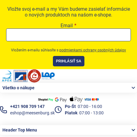
Vložte svoj e-mail a my Vám budeme zasielať informácie
o nových produktoch na našom e-shope.
Email
Vložením e-mailu súhlasíte s
podmienkami ochrany osobných údajov
PRIHLÁSIŤ SA
Zápätie
Všetko o nákupe
+421 908 709 147
Po-Št
07:00 - 16:00
eshop@meesenburg.sk
Piatok
07:00 - 13:00
Header Top Menu