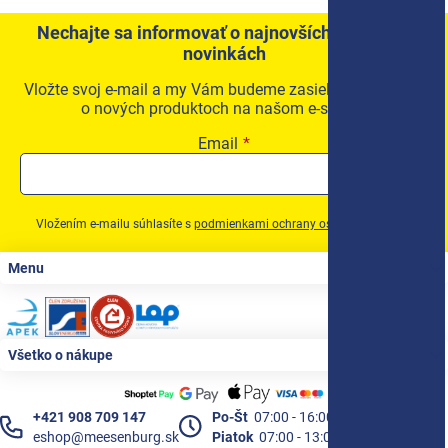
Nechajte sa informovať o najnovších akciách a
novinkách
Vložte svoj e-mail a my Vám budeme zasielať informácie
o nových produktoch na našom e-shope.
Email
Vložením e-mailu súhlasíte s
podmienkami ochrany osobných údajov
Zápätie
Menu
Všetko o nákupe
+421 908 709 147
Po-Št
07:00 - 16:00
eshop@meesenburg.sk
Piatok
07:00 - 13:00