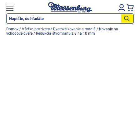
Prejsť
na
Nákupn
obsah
košík
Katalog produktů
Domov
/
Všetko pre dvere
/
Dverové kovanie a madlá
/
Kovanie na
vchodové dvere
/
Redukcia štvorhranu z 8 na 10 mm
Okenné parapety
Všetko pre okná
Všetko pre dvere
Montážne materiály
Náradie a nástroje
Elektrické + AKU náradie
Zabezpečenie
Dom, byt, záhrada
Cyklistika/moto