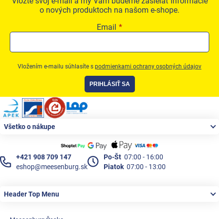
Vložte svoj e-mail a my Vám budeme zasielať informácie
o nových produktoch na našom e-shope.
Email
Vložením e-mailu súhlasíte s
podmienkami ochrany osobných údajov
PRIHLÁSIŤ SA
Zápätie
Všetko o nákupe
+421 908 709 147
Po-Št
07:00 - 16:00
eshop@meesenburg.sk
Piatok
07:00 - 13:00
Header Top Menu