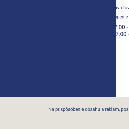
Doprava tov
Odstúpenie 
+421 908 709 147
07:00 -
Po-Št
eshop@meesenburg.sk
07:00 
Piatok
Meesenburg Česko
Meesenburg Group
Meesenburg România
Vetraciatechnika.sk
Triotherm.cz
Stroxx.cz
Hochzwei.me
Na prispôsobenie obsahu a reklám, posk
Ihre-fertigung.de
Certifikovaní partneři