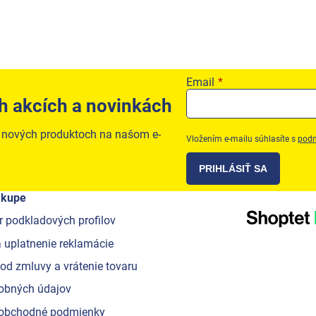
Email
h akcích a novinkách
o nových produktoch na našom e-
Vložením e-mailu súhlasíte s
podm
PRIHLÁSIŤ SA
ákupe
r podkladových profilov
 uplatnenie reklamácie
od zmluvy a vrátenie tovaru
obných údajov
obchodné podmienky