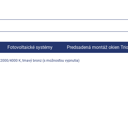
Fotovoltaické systémy
Predsadená montáž okien Tri
S 2000/4000 K, tmavý bronz (s možnosťou vypnutia)