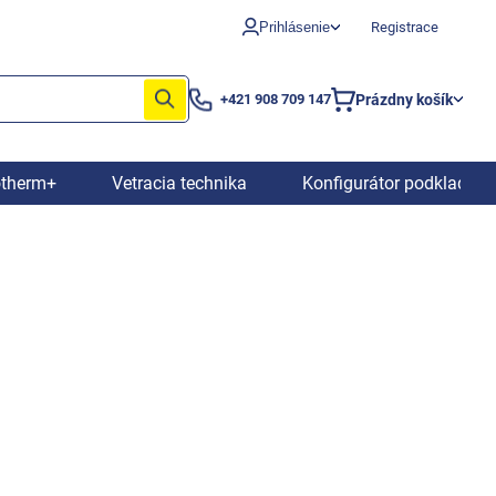
Prihlásenie
Registrace
Prázdny košík
+421 908 709 147
Nákupný
košík
otherm+
Vetracia technika
Konfigurátor podkladový