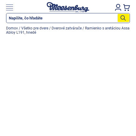
Prejsť
na
Nákupn
obsah
košík
Katalog produktů
Domov
/
Všetko pre dvere
/
Dverové zatvárače
/
Ramienko s aretáciou Assa
Abloy L191, hnedé
Okenné parapety
Všetko pre okná
Všetko pre dvere
Montážne materiály
Náradie a nástroje
Elektrické + AKU náradie
Zabezpečenie
Dom, byt, záhrada
Cyklistika/moto