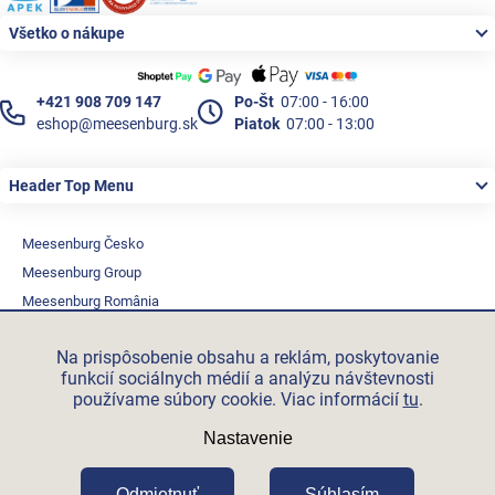
Všetko o nákupe
+421 908 709 147
Po-Št
07:00 - 16:00
eshop@meesenburg.sk
Piatok
07:00 - 13:00
Header Top Menu
Meesenburg Česko
Meesenburg Group
Meesenburg România
Vetraciatechnika.sk
Na prispôsobenie obsahu a reklám, poskytovanie
Triotherm.cz
funkcií sociálnych médií a analýzu návštevnosti
Stroxx.cz
používame súbory cookie. Viac informácií
tu
.
Hochzwei.me
Nastavenie
Ihre-fertigung.de
Certifikovaní partneři
Odmietnuť
Súhlasím