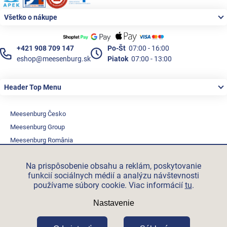
Všetko o nákupe
+421 908 709 147
Po-Št
07:00 - 16:00
eshop@meesenburg.sk
Piatok
07:00 - 13:00
Header Top Menu
Meesenburg Česko
Meesenburg Group
Meesenburg România
Vetraciatechnika.sk
Na prispôsobenie obsahu a reklám, poskytovanie
Triotherm.cz
funkcií sociálnych médií a analýzu návštevnosti
Stroxx.cz
používame súbory cookie. Viac informácií
tu
.
Hochzwei.me
Nastavenie
Ihre-fertigung.de
Certifikovaní partneři