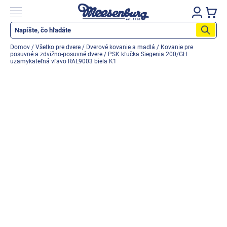
Prejsť
na
Nákupn
obsah
košík
Katalog produktů
Domov
/
Všetko pre dvere
/
Dverové kovanie a madlá
/
Kovanie pre
posuvné a zdvižno-posuvné dvere
/
PSK kľučka Siegenia 200/GH
Okenné parapety
uzamykateľná vľavo RAL9003 biela K1
Všetko pre okná
Všetko pre dvere
Montážne materiály
Náradie a nástroje
Elektrické + AKU náradie
Zabezpečenie
Dom, byt, záhrada
Cyklistika/moto