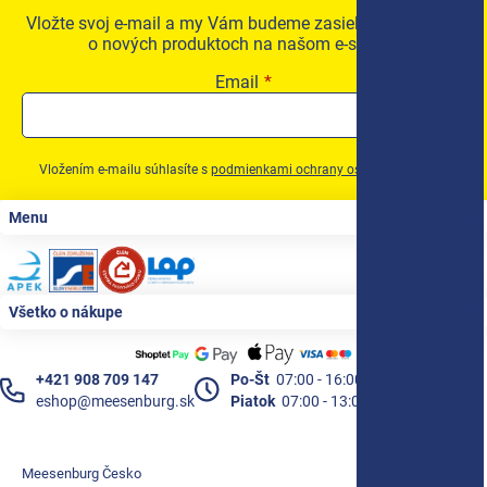
Vložte svoj e-mail a my Vám budeme zasielať informácie
o nových produktoch na našom e-shope.
Email
Vložením e-mailu súhlasíte s
podmienkami ochrany osobných údajov
Zápätie
Menu
Všetko o nákupe
+421 908 709 147
Po-Št
07:00 - 16:00
eshop@meesenburg.sk
Piatok
07:00 - 13:00
Meesenburg Česko