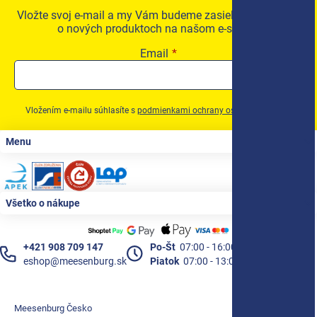
Vložte svoj e-mail a my Vám budeme zasielať informácie
o nových produktoch na našom e-shope.
Email
Vložením e-mailu súhlasíte s
podmienkami ochrany osobných údajov
Zápätie
Menu
Všetko o nákupe
+421 908 709 147
Po-Št
07:00 - 16:00
eshop@meesenburg.sk
Piatok
07:00 - 13:00
Meesenburg Česko