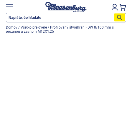
Prejsť
na
Nákupn
obsah
košík
Katalog produktů
Domov
/
Všetko pre dvere
/
Profilovaný štvorhran FDW 8/100 mm s
pružinou a závitom M12X1,25
Okenné parapety
Všetko pre okná
Všetko pre dvere
Montážne materiály
Náradie a nástroje
Elektrické + AKU náradie
Zabezpečenie
Dom, byt, záhrada
Cyklistika/moto