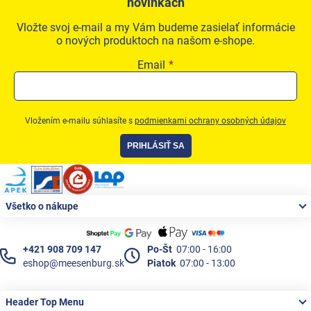
novinkách
Vložte svoj e-mail a my Vám budeme zasielať informácie
o nových produktoch na našom e-shope.
Email
Vložením e-mailu súhlasíte s
podmienkami ochrany osobných údajov
PRIHLÁSIŤ SA
Zápätie
Všetko o nákupe
+421 908 709 147
Po-Št
07:00 - 16:00
eshop@meesenburg.sk
Piatok
07:00 - 13:00
Header Top Menu