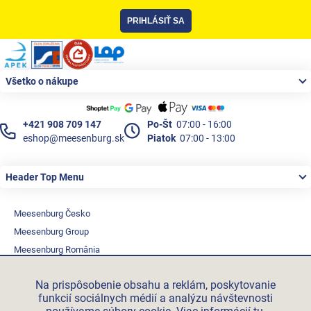
PRIHLÁSIŤ SA
Zápätie
Všetko o nákupe
+421 908 709 147
Po-Št
07:00 - 16:00
eshop@meesenburg.sk
Piatok
07:00 - 13:00
Header Top Menu
Meesenburg Česko
Meesenburg Group
Meesenburg România
Vetraciatechnika.sk
Na prispôsobenie obsahu a reklám, poskytovanie
Triotherm.cz
funkcií sociálnych médií a analýzu návštevnosti
Stroxx.cz