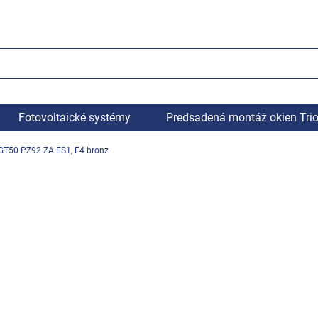
Fotovoltaické systémy
Predsadená montáž okien Tri
GT50 PZ92 ZA ES1, F4 bronz