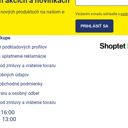
h akcích a novinkách
o nových produktoch na našom e-
Vložením e-mailu súhlasíte s
podm
PRIHLÁSIŤ SA
ákupe
r podkladových profilov
 uplatnenie reklamácie
od zmluvy a vrátenie tovaru
obných údajov
obchodné podmienky
aru a osobný odber
od zmluvy a vrátenie tovaru
 16:00
- 13:00