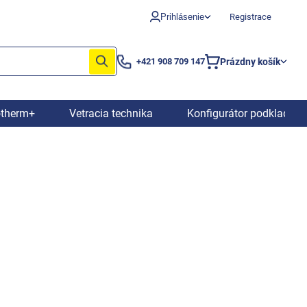
Prihlásenie
Registrace
Prázdny košík
+421 908 709 147
Nákupný
košík
otherm+
Vetracia technika
Konfigurátor podkladový