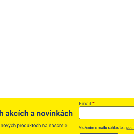
Email
h akcích a novinkách
o nových produktoch na našom e-
Vložením e-mailu súhlasíte s
podm