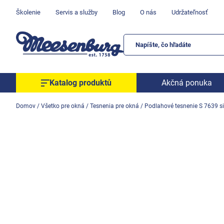
Prejsť
Školenie
Servis a služby
Blog
O nás
Udržateľnosť
na
obsah
Katalog produktů
Akčná ponuka
Okenné parapety
Domov
/
Všetko pre okná
/
Tesnenia pre okná
/
Podlahové tesnenie S 7639 s
Všetko pre okná
Všetko pre dvere
Montážne materiály
Náradie a nástroje
Elektrické + AKU náradie
Zabezpečenie
Dom, byt, záhrada