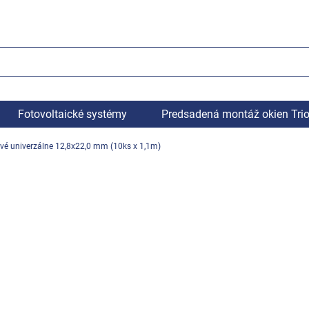
Fotovoltaické systémy
Predsadená montáž okien Tri
ivé univerzálne 12,8x22,0 mm (10ks x 1,1m)