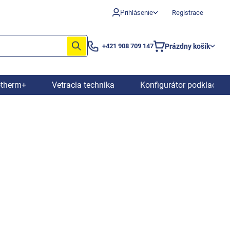
Prihlásenie
Registrace
Prázdny košík
+421 908 709 147
Nákupný
košík
otherm+
Vetracia technika
Konfigurátor podkladový