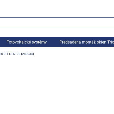
Fotovoltaické systémy
Predsadená montáž okien Tri
/18 DH TS K100 (280034)