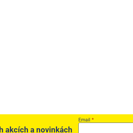
Email
h akcích a novinkách