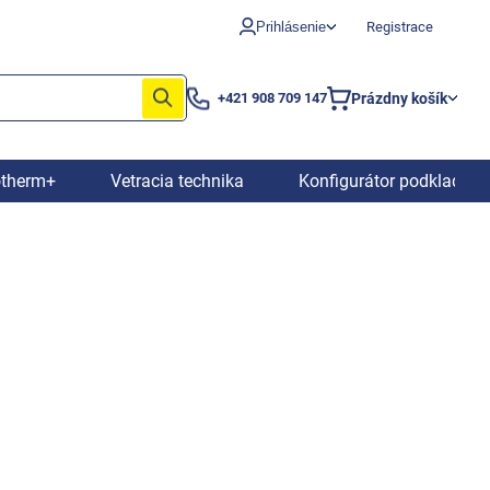
Prihlásenie
Registrace
Prázdny košík
+421 908 709 147
Nákupný
košík
otherm+
Vetracia technika
Konfigurátor podkladový