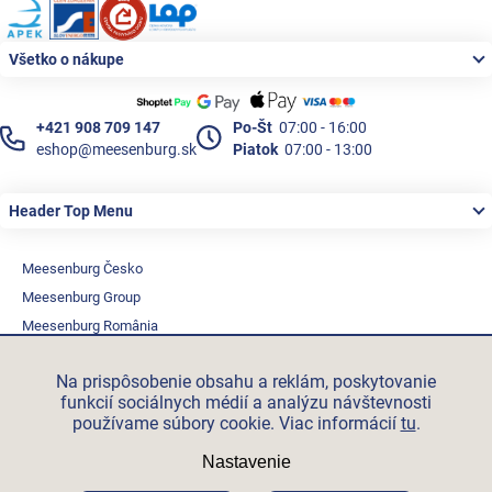
Zápätie
Všetko o nákupe
+421 908 709 147
Po-Št
07:00 - 16:00
eshop@meesenburg.sk
Piatok
07:00 - 13:00
Header Top Menu
Meesenburg Česko
Meesenburg Group
Meesenburg România
Vetraciatechnika.sk
Na prispôsobenie obsahu a reklám, poskytovanie
Triotherm.cz
funkcií sociálnych médií a analýzu návštevnosti
Stroxx.cz
používame súbory cookie. Viac informácií
tu
.
Hochzwei.me
Nastavenie
Ihre-fertigung.de