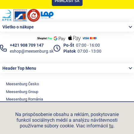
PRIHLÁSIŤ SA
Zápätie
Všetko o nákupe
+421 908 709 147
Po-Št
07:00 - 16:00
eshop@meesenburg.sk
Piatok
07:00 - 13:00
Header Top Menu
Meesenburg Česko
Meesenburg Group
Meesenburg România
Vetraciatechnika.sk
Na prispôsobenie obsahu a reklám, poskytovanie
Triotherm.cz
funkcií sociálnych médií a analýzu návštevnosti
Stroxx.cz
používame súbory cookie. Viac informácií
tu
.
Hochzwei.me