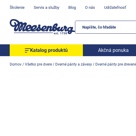
Prejsť
Školenie
Servis a služby
Blog
O nás
Udržateľnosť
na
obsah
Katalog produktů
Akčná ponuka
Okenné parapety
Domov
/
Všetko pre dvere
/
Dverné pánty a závesy
/
Dverné pánty pre dreven
Všetko pre okná
Všetko pre dvere
Montážne materiály
Náradie a nástroje
Elektrické + AKU náradie
Zabezpečenie
Dom, byt, záhrada