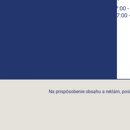
+421 908 709 147
07:00 -
Po-Št
eshop@meesenburg.sk
07:00 
Piatok
Meesenburg Česko
Meesenburg Group
Meesenburg România
Vetraciatechnika.sk
Triotherm.cz
Stroxx.cz
Hochzwei.me
Na prispôsobenie obsahu a reklám, posk
Ihre-fertigung.de
Certifikovaní partneři