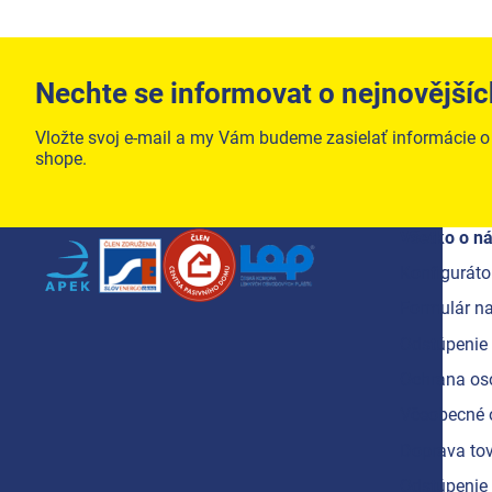
Nechte se informovat o nejnovějšíc
Vložte svoj e-mail a my Vám budeme zasielať informácie 
shope.
Zápätie
Všetko o n
Konfiguráto
Formulár na
Odstúpenie 
Ochrana os
Včeobecné 
Doprava tov
Odstúpenie 