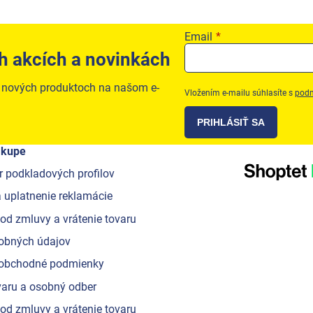
Email
h akcích a novinkách
o nových produktoch na našom e-
Vložením e-mailu súhlasíte s
podm
PRIHLÁSIŤ SA
ákupe
r podkladových profilov
 uplatnenie reklamácie
od zmluvy a vrátenie tovaru
obných údajov
obchodné podmienky
aru a osobný odber
od zmluvy a vrátenie tovaru